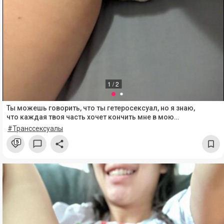
1 / 2
Ты можешь говорить, что ты гетеросексуал, но я знаю,
что каждая твоя часть хочет кончить мне в мою
миленькую попку.
#Транссексуалы
5