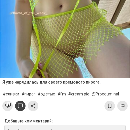
Я уже нарядилась для своего кремового пирога.
#сливки
#пирог
#одетые
#i’m
#cream pie
@Proeguminal
1
Добавьте комментарий: