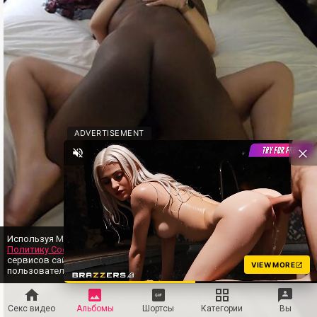
ADVERTISEMENT
Используя MYLUST, вы даёте согласие на нашу
Политику Cookie
. Это нужно для предоставления
OK
сервисов сайта и улучшения вашего
VIEW MORE
пользовательского опыта.
Секс видео
Альбомы
Шортсы
Категории
Вы