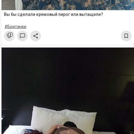
Вы бы сделали кремовый пирог или вытащили?
#Британки
3