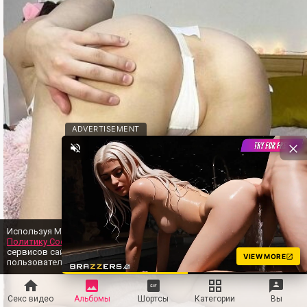
ADVERTISEMENT
Используя MYLUST, вы даёте согласие на нашу
Политику Cookie
. Это нужно для предоставления
OK
сервисов сайта и улучшения вашего
VIEW MORE
пользовательского опыта.
Секс видео
Альбомы
Шортсы
Категории
Вы