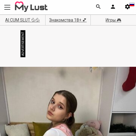
AI CUM SLUT 💦💦
Знакомства 18+ 💕
Игры 🎮