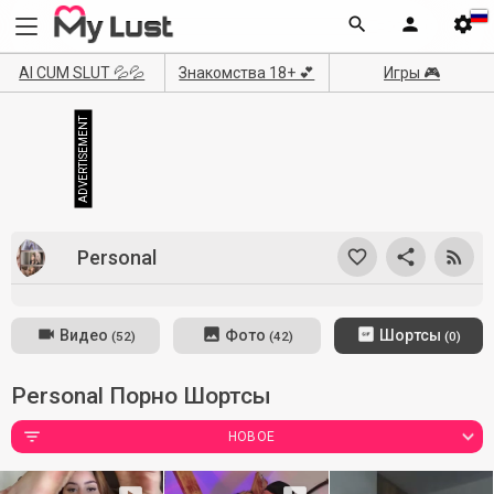
AI CUM SLUT 💦💦
Знакомства 18+ 💕
Игры 🎮
Personal
Видео
Фото
Шортсы
(52)
(42)
(0)
Personal Порно Шортсы
НОВОЕ